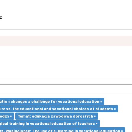
ation changes a challenge for vocational education ×
re vs. the educational and vocational choices of students ×
edzy ×
Temat: edukacja zawodowa dorosłych ×
cal training in vocational education of teachers ×
z-Wasiucionek: The use of e-learning in vocational education ×