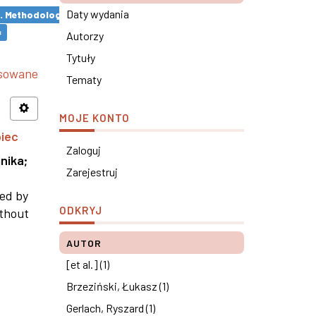
Daty wydania
s. Methodological remarks ×
×
Autorzy
Tytuły
nsowane
Tematy
MOJE KONTO
piec
Zaloguj
nika
;
Zarejestruj
ned by
ODKRYJ
ithout
AUTOR
[et al.] (1)
Brzeziński, Łukasz (1)
Gerlach, Ryszard (1)