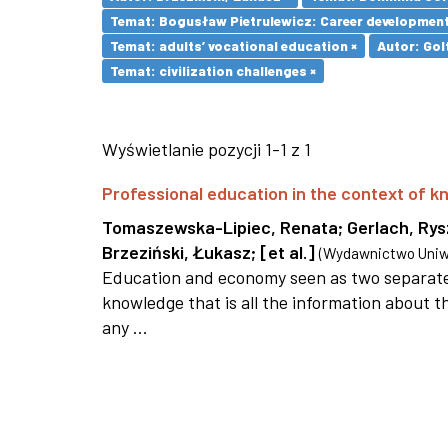
Temat: Bogusław Pietrulewicz: Career development 
Temat: adults’ vocational education ×
Autor: Gol
Temat: civilization challenges ×
Wyświetlanie pozycji 1-1 z 1
Professional education in the context of
Tomaszewska-Lipiec, Renata
;
Gerlach, Ry
Brzeziński, Łukasz
;
[et al.]
(
Wydawnictwo Uniwe
Education and economy seen as two separate 
knowledge that is all the information about th
any ...