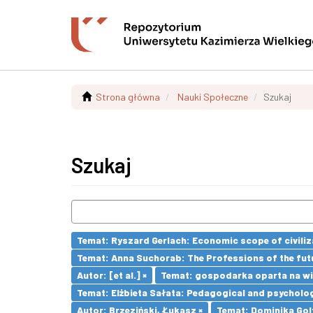
Strona główna
Nauki Społeczne
Szukaj
Szukaj
Temat: Ryszard Gerlach: Economic scope of civiliz
Temat: Anna Suchorab: The Professions of the futu
Autor: [et al.] ×
Temat: gospodarka oparta na wi
Temat: Elżbieta Sałata: Pedagogical and psychologi
Autor: Brzeziński, Łukasz ×
Temat: Dominika Golt