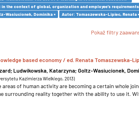
in the context of global, organization and employee’s requirement
tz-Wasiucionek, Dominika ×
Autor: Tomaszewska-Lipiec, Renata 
Pokaż filtry zaawa
 knowledge based economy / ed. Renata Tomaszewska-Li
szard
;
Ludwikowska, Katarzyna
;
Goltz-Wasiucionek, Domi
rsytetu Kazimierza Wielkiego
,
2013
)
areas of human activity are becoming a certain whole joi
e surrounding reality together with the ability to use it. W