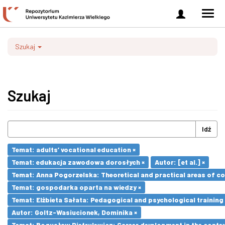
Zaloguj
Men
się
nawi
Szukaj
Szukaj
Idź
Temat: adults’ vocational education ×
Temat: edukacja zawodowa dorosłych ×
Autor: [et al.] ×
Temat: Anna Pogorzelska: Theoretical and practical areas of co
Temat: gospodarka oparta na wiedzy ×
Temat: Elżbieta Sałata: Pedagogical and psychological training 
Autor: Goltz-Wasiucionek, Dominika ×
Temat: Bogusław Pietrulewicz: Career development in the contex