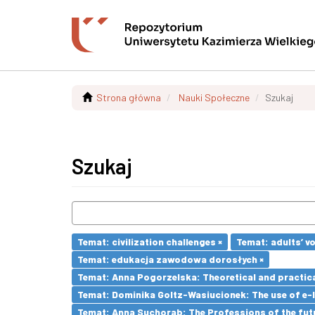
Strona główna
Nauki Społeczne
Szukaj
Szukaj
Temat: civilization challenges ×
Temat: adults’ v
Temat: edukacja zawodowa dorosłych ×
Temat: Anna Pogorzelska: Theoretical and practica
Temat: Dominika Goltz-Wasiucionek: The use of e-l
Temat: Anna Suchorab: The Professions of the futu