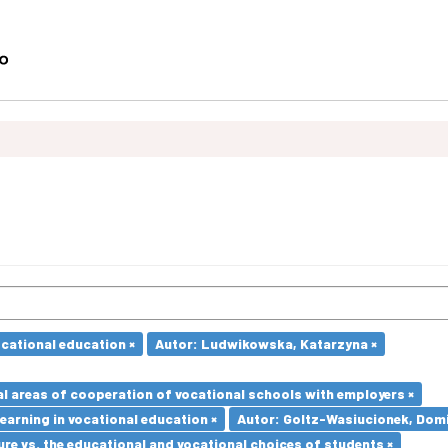
ocational education ×
Autor: Ludwikowska, Katarzyna ×
l areas of cooperation of vocational schools with employers ×
earning in vocational education ×
Autor: Goltz-Wasiucionek, Domi
re vs. the educational and vocational choices of students ×