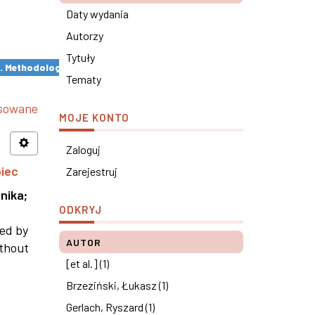
Daty wydania
Autorzy
Tytuły
s. Methodological remarks ×
Tematy
nsowane
MOJE KONTO
Zaloguj
piec
Zarejestruj
nika
;
ODKRYJ
ned by
AUTOR
ithout
[et al.] (1)
Brzeziński, Łukasz (1)
Gerlach, Ryszard (1)