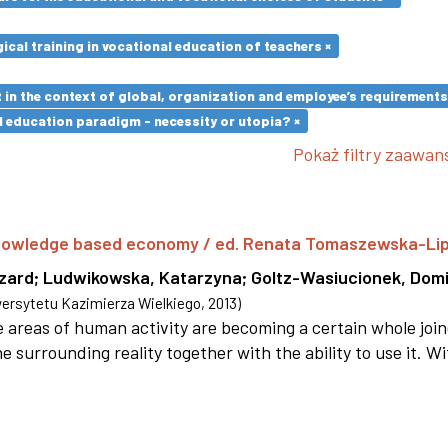
cal training in vocational education of teachers ×
in the context of global, organization and employee’s requirement
l education paradigm - necessity or utopia? ×
Pokaż filtry zaawa
 knowledge based economy / ed. Renata Tomaszewska-Li
szard
;
Ludwikowska, Katarzyna
;
Goltz-Wasiucionek, Domi
rsytetu Kazimierza Wielkiego
,
2013
)
areas of human activity are becoming a certain whole joi
e surrounding reality together with the ability to use it. W