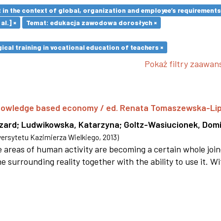
in the context of global, organization and employee’s requirement
al.] ×
Temat: edukacja zawodowa dorosłych ×
cal training in vocational education of teachers ×
Pokaż filtry zaawa
 knowledge based economy / ed. Renata Tomaszewska-Li
szard
;
Ludwikowska, Katarzyna
;
Goltz-Wasiucionek, Domi
rsytetu Kazimierza Wielkiego
,
2013
)
areas of human activity are becoming a certain whole joi
e surrounding reality together with the ability to use it. W