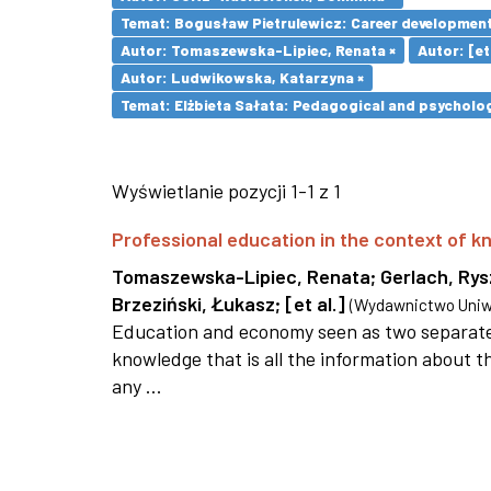
Temat: Bogusław Pietrulewicz: Career development 
Autor: Tomaszewska-Lipiec, Renata ×
Autor: [et 
Autor: Ludwikowska, Katarzyna ×
Temat: Elżbieta Sałata: Pedagogical and psychologi
Wyświetlanie pozycji 1-1 z 1
Professional education in the context of
Tomaszewska-Lipiec, Renata
;
Gerlach, Ry
Brzeziński, Łukasz
;
[et al.]
(
Wydawnictwo Uniwe
Education and economy seen as two separate 
knowledge that is all the information about th
any ...