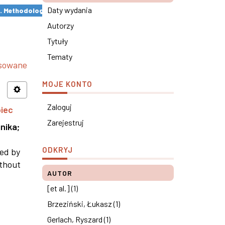
Daty wydania
s. Methodological remarks ×
Autorzy
Tytuły
Tematy
nsowane
MOJE KONTO
Zaloguj
piec
Zarejestruj
nika
;
ODKRYJ
ned by
ithout
AUTOR
[et al.] (1)
Brzeziński, Łukasz (1)
Gerlach, Ryszard (1)