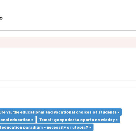
re vs. the educational and vocational choices of students ×
ional education ×
Temat: gospodarka oparta na wiedzy ×
l education paradigm - necessity or utopia? ×