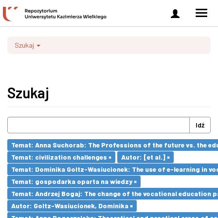
Zaloguj
Men
się
nawi
Szukaj
Szukaj
Idź
Temat: Anna Suchorab: The Professions of the future vs. the ed
Temat: civilization challenges ×
Autor: [et al.] ×
Temat: Dominika Goltz-Wasiucionek: The use of e-learning in vo
Temat: gospodarka oparta na wiedzy ×
Temat: Andrzej Bogaj: The change of the vocational education p
Autor: Goltz-Wasiucionek, Dominika ×
Temat: Anna Pogorzelska: Theoretical and practical areas of co