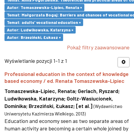
Autor: Tomaszewska-Lipiec, Renata ×
Temat: Małgorzata Bogaj: Barriers and chances of vocational ed
Temat: adults’ vocational education ×
Autor: Ludwikowska, Katarzyna ×
Autor: Brzeziński, Łukasz ×
Pokaż filtry zaawansowane
Wyświetlanie pozycji 1-1 z 1
Professional education in the context of knowledge
based economy / ed. Renata Tomaszewska-Lipiec
Tomaszewska-Lipiec, Renata
;
Gerlach, Ryszard
;
Ludwikowska, Katarzyna
;
Goltz-Wasiucionek,
Dominika
;
Brzeziński, Łukasz
;
[et al.]
(
Wydawnictwo
Uniwersytetu Kazimierza Wielkiego
,
2013
)
Education and economy seen as two separate areas of
human activity are becoming a certain whole joined by