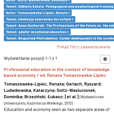
Temat: Elżbieta Sałata: Pedagogical and psychological training 
Autor: Tomaszewska-Lipiec, Renata ×
Temat: edukacja zawodowa dorosłych ×
Temat: Anna Suchorab: The Professions of the future vs. the ed
Temat: adults’ vocational education ×
Temat: Bogusław Pietrulewicz: Career development in the contex
Pokaż filtry zaawansowane
Wyświetlanie pozycji 1-1 z 1
Professional education in the context of knowledge
based economy / ed. Renata Tomaszewska-Lipiec
Tomaszewska-Lipiec, Renata
;
Gerlach, Ryszard
;
Ludwikowska, Katarzyna
;
Goltz-Wasiucionek,
Dominika
;
Brzeziński, Łukasz
;
[et al.]
(
Wydawnictwo
Uniwersytetu Kazimierza Wielkiego
,
2013
)
Education and economy seen as two separate areas of