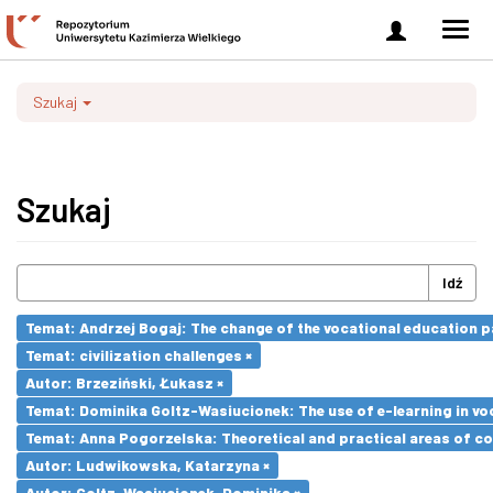
Zaloguj
Men
się
nawi
Szukaj
Szukaj
Idź
Temat: Andrzej Bogaj: The change of the vocational education p
Temat: civilization challenges ×
Autor: Brzeziński, Łukasz ×
Temat: Dominika Goltz-Wasiucionek: The use of e-learning in vo
Temat: Anna Pogorzelska: Theoretical and practical areas of co
Autor: Ludwikowska, Katarzyna ×
Autor: Goltz-Wasiucionek, Dominika ×