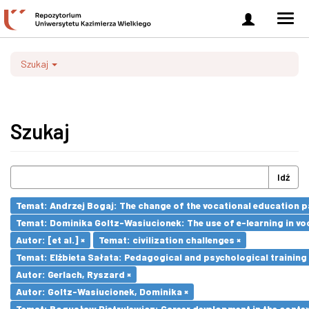
Zaloguj
Men
się
nawi
Szukaj
Szukaj
Idź
Temat: Andrzej Bogaj: The change of the vocational education p
Temat: Dominika Goltz-Wasiucionek: The use of e-learning in vo
Autor: [et al.] ×
Temat: civilization challenges ×
Temat: Elżbieta Sałata: Pedagogical and psychological training 
Autor: Gerlach, Ryszard ×
Autor: Goltz-Wasiucionek, Dominika ×
Temat: Bogusław Pietrulewicz: Career development in the contex