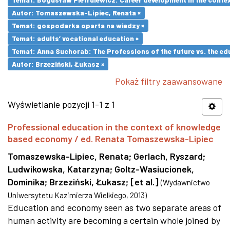
Autor: Tomaszewska-Lipiec, Renata ×
Temat: gospodarka oparta na wiedzy ×
Temat: adults’ vocational education ×
Temat: Anna Suchorab: The Professions of the future vs. the ed
Autor: Brzeziński, Łukasz ×
Pokaż filtry zaawansowane
Wyświetlanie pozycji 1-1 z 1
Professional education in the context of knowledge
based economy / ed. Renata Tomaszewska-Lipiec
Tomaszewska-Lipiec, Renata
;
Gerlach, Ryszard
;
Ludwikowska, Katarzyna
;
Goltz-Wasiucionek,
Dominika
;
Brzeziński, Łukasz
;
[et al.]
(
Wydawnictwo
Uniwersytetu Kazimierza Wielkiego
,
2013
)
Education and economy seen as two separate areas of
human activity are becoming a certain whole joined by