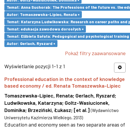
Temat: Anna Suchorab: The Professions of the future vs. the ed
Autor: Tomaszewska-Lipiec, Renata ×
Temat: Katarzyna Ludwikowska: Research on career paths and pro
Temat: edukacja zawodowa dorosłych ×
Temat: Elżbieta Sałata: Pedagogical and psychological training 
Autor: Gerlach, Ryszard ×
Pokaż filtry zaawansowane
Wyświetlanie pozycji 1-1 z 1
Professional education in the context of knowledge
based economy / ed. Renata Tomaszewska-Lipiec
Tomaszewska-Lipiec, Renata
;
Gerlach, Ryszard
;
Ludwikowska, Katarzyna
;
Goltz-Wasiucionek,
Dominika
;
Brzeziński, Łukasz
;
[et al.]
(
Wydawnictwo
Uniwersytetu Kazimierza Wielkiego
,
2013
)
Education and economy seen as two separate areas of