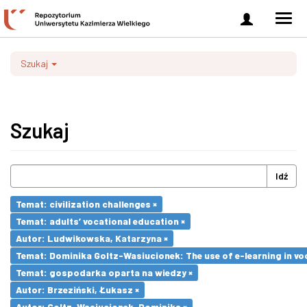
Zaloguj
Men
się
nawi
Szukaj
Szukaj
Idź
Temat: civilization challenges ×
Temat: adults’ vocational education ×
Autor: Ludwikowska, Katarzyna ×
Temat: Dominika Goltz-Wasiucionek: The use of e-learning in vo
Temat: gospodarka oparta na wiedzy ×
Autor: Brzeziński, Łukasz ×
Autor: Goltz-Wasiucionek, Dominika ×