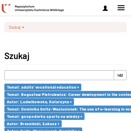
Zaloguj
Men
się
nawi
Szukaj
Szukaj
Idź
Temat: adults’ vocational education ×
Temat: Bogusław Pietrulewicz: Career development in the contex
Autor: Ludwikowska, Katarzyna ×
Temat: Dominika Goltz-Wasiucionek: The use of e-learning in vo
Temat: gospodarka oparta na wiedzy ×
Autor: Brzeziński, Łukasz ×
Autor: Goltz-Wasiucionek, Dominika ×