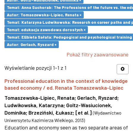
Temat: Anna Suchorab: The Professions of the future vs. the ed
Autor: Tomaszewska-Lipiec, Renata ×
Temat: Katarzyna Ludwikowska: Research on career paths and pro
Temat: edukacja zawodowa dorosłych ×
Temat: Elżbieta Sałata: Pedagogical and psychological training 
Autor: Gerlach, Ryszard ×
Pokaż filtry zaawansowane
Wyświetlanie pozycji 1-1 z 1
Professional education in the context of knowledge
based economy / ed. Renata Tomaszewska-Lipiec
Tomaszewska-Lipiec, Renata
;
Gerlach, Ryszard
;
Ludwikowska, Katarzyna
;
Goltz-Wasiucionek,
Dominika
;
Brzeziński, Łukasz
;
[et al.]
(
Wydawnictwo
Uniwersytetu Kazimierza Wielkiego
,
2013
)
Education and economy seen as two separate areas of