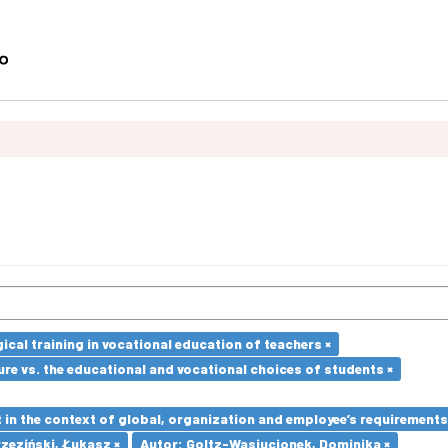
cal training in vocational education of teachers ×
re vs. the educational and vocational choices of students ×
in the context of global, organization and employee’s requirement
zeziński, Łukasz ×
Autor: Goltz-Wasiucionek, Dominika ×