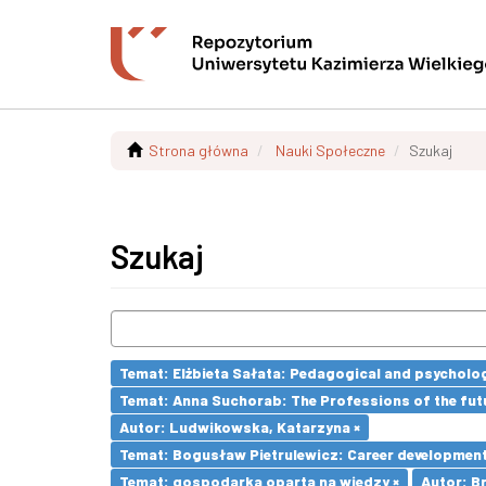
Strona główna
Nauki Społeczne
Szukaj
Szukaj
Temat: Elżbieta Sałata: Pedagogical and psychologi
Temat: Anna Suchorab: The Professions of the futu
Autor: Ludwikowska, Katarzyna ×
Temat: Bogusław Pietrulewicz: Career development 
Temat: gospodarka oparta na wiedzy ×
Autor: Br