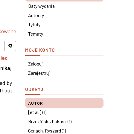
Daty wydania
Autorzy
Tytuły
nsowane
Tematy
MOJE KONTO
piec
Zaloguj
nika
;
Zarejestruj
ned by
ODKRYJ
ithout
AUTOR
[et al.] (1)
Brzeziński, Łukasz (1)
Gerlach, Ryszard (1)