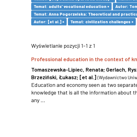
Temat: adults’ vocational education ×
Autor: To
Temat: Anna Pogorzelska: Theoretical and practica
Autor: [et al.] ×
Temat: civilization challenges ×
Wyświetlanie pozycji 1-1 z 1
Professional education in the context of
Tomaszewska-Lipiec, Renata
;
Gerlach, Ry
Brzeziński, Łukasz
;
[et al.]
(
Wydawnictwo Uniwe
Education and economy seen as two separate 
knowledge that is all the information about th
any ...