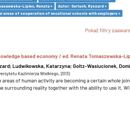
maszewska-Lipiec, Renata ×
Autor: Gerlach, Ryszard ×
l areas of cooperation of vocational schools with employers ×
Pokaż filtry zaawa
 knowledge based economy / ed. Renata Tomaszewska-Li
szard
;
Ludwikowska, Katarzyna
;
Goltz-Wasiucionek, Domi
rsytetu Kazimierza Wielkiego
,
2013
)
areas of human activity are becoming a certain whole joi
e surrounding reality together with the ability to use it. W