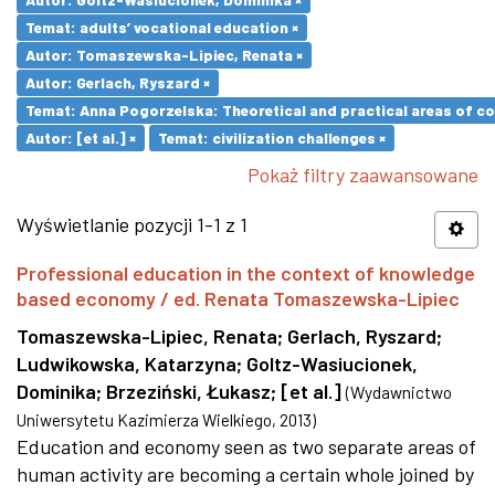
Temat: adults’ vocational education ×
Autor: Tomaszewska-Lipiec, Renata ×
Autor: Gerlach, Ryszard ×
Temat: Anna Pogorzelska: Theoretical and practical areas of co
Autor: [et al.] ×
Temat: civilization challenges ×
Pokaż filtry zaawansowane
Wyświetlanie pozycji 1-1 z 1
Professional education in the context of knowledge
based economy / ed. Renata Tomaszewska-Lipiec
Tomaszewska-Lipiec, Renata
;
Gerlach, Ryszard
;
Ludwikowska, Katarzyna
;
Goltz-Wasiucionek,
Dominika
;
Brzeziński, Łukasz
;
[et al.]
(
Wydawnictwo
Uniwersytetu Kazimierza Wielkiego
,
2013
)
Education and economy seen as two separate areas of
human activity are becoming a certain whole joined by