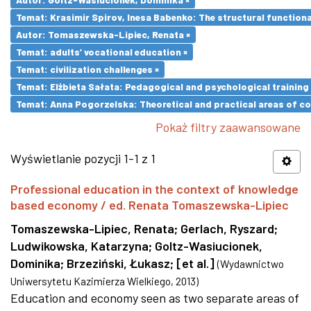
Temat: Krasimir Spirov, Inesa Babenko: The structural function
Autor: Tomaszewska-Lipiec, Renata ×
Temat: adults’ vocational education ×
Temat: civilization challenges ×
Temat: Elżbieta Sałata: Pedagogical and psychological training 
Temat: Anna Pogorzelska: Theoretical and practical areas of co
Pokaż filtry zaawansowane
Wyświetlanie pozycji 1-1 z 1
Professional education in the context of knowledge
based economy / ed. Renata Tomaszewska-Lipiec
Tomaszewska-Lipiec, Renata
;
Gerlach, Ryszard
;
Ludwikowska, Katarzyna
;
Goltz-Wasiucionek,
Dominika
;
Brzeziński, Łukasz
;
[et al.]
(
Wydawnictwo
Uniwersytetu Kazimierza Wielkiego
,
2013
)
Education and economy seen as two separate areas of