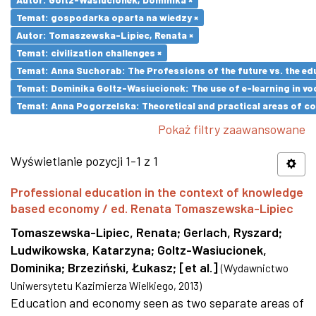
Temat: gospodarka oparta na wiedzy ×
Autor: Tomaszewska-Lipiec, Renata ×
Temat: civilization challenges ×
Temat: Anna Suchorab: The Professions of the future vs. the ed
Temat: Dominika Goltz-Wasiucionek: The use of e-learning in vo
Temat: Anna Pogorzelska: Theoretical and practical areas of co
Pokaż filtry zaawansowane
Wyświetlanie pozycji 1-1 z 1
Professional education in the context of knowledge
based economy / ed. Renata Tomaszewska-Lipiec
Tomaszewska-Lipiec, Renata
;
Gerlach, Ryszard
;
Ludwikowska, Katarzyna
;
Goltz-Wasiucionek,
Dominika
;
Brzeziński, Łukasz
;
[et al.]
(
Wydawnictwo
Uniwersytetu Kazimierza Wielkiego
,
2013
)
Education and economy seen as two separate areas of