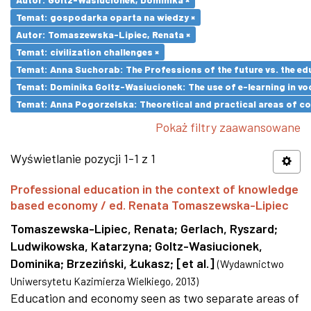
Temat: gospodarka oparta na wiedzy ×
Autor: Tomaszewska-Lipiec, Renata ×
Temat: civilization challenges ×
Temat: Anna Suchorab: The Professions of the future vs. the ed
Temat: Dominika Goltz-Wasiucionek: The use of e-learning in vo
Temat: Anna Pogorzelska: Theoretical and practical areas of co
Pokaż filtry zaawansowane
Wyświetlanie pozycji 1-1 z 1
Professional education in the context of knowledge
based economy / ed. Renata Tomaszewska-Lipiec
Tomaszewska-Lipiec, Renata
;
Gerlach, Ryszard
;
Ludwikowska, Katarzyna
;
Goltz-Wasiucionek,
Dominika
;
Brzeziński, Łukasz
;
[et al.]
(
Wydawnictwo
Uniwersytetu Kazimierza Wielkiego
,
2013
)
Education and economy seen as two separate areas of