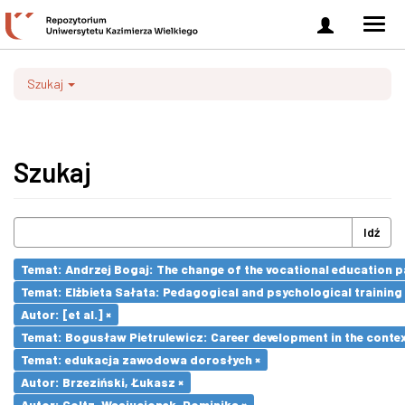
Zaloguj
Men
się
nawi
Szukaj
Szukaj
Idź
Temat: Andrzej Bogaj: The change of the vocational education p
Temat: Elżbieta Sałata: Pedagogical and psychological training 
Autor: [et al.] ×
Temat: Bogusław Pietrulewicz: Career development in the contex
Temat: edukacja zawodowa dorosłych ×
Autor: Brzeziński, Łukasz ×
Autor: Goltz-Wasiucionek, Dominika ×