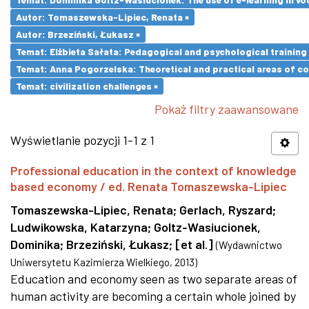
Autor: Tomaszewska-Lipiec, Renata ×
Autor: Brzeziński, Łukasz ×
Temat: Elżbieta Sałata: Pedagogical and psychological training 
Temat: Anna Pogorzelska: Theoretical and practical areas of co
Temat: civilization challenges ×
Pokaż filtry zaawansowane
Wyświetlanie pozycji 1-1 z 1
Professional education in the context of knowledge
based economy / ed. Renata Tomaszewska-Lipiec
Tomaszewska-Lipiec, Renata
;
Gerlach, Ryszard
;
Ludwikowska, Katarzyna
;
Goltz-Wasiucionek,
Dominika
;
Brzeziński, Łukasz
;
[et al.]
(
Wydawnictwo
Uniwersytetu Kazimierza Wielkiego
,
2013
)
Education and economy seen as two separate areas of
human activity are becoming a certain whole joined by