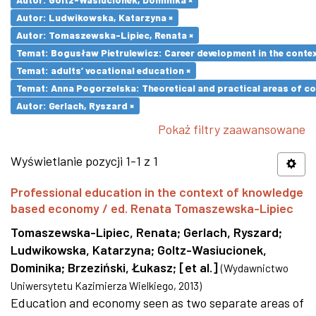
Autor: Ludwikowska, Katarzyna ×
Autor: Tomaszewska-Lipiec, Renata ×
Temat: Bogusław Pietrulewicz: Career development in the contex
Temat: adults’ vocational education ×
Temat: Anna Pogorzelska: Theoretical and practical areas of co
Autor: Gerlach, Ryszard ×
Pokaż filtry zaawansowane
Wyświetlanie pozycji 1-1 z 1
Professional education in the context of knowledge
based economy / ed. Renata Tomaszewska-Lipiec
Tomaszewska-Lipiec, Renata
;
Gerlach, Ryszard
;
Ludwikowska, Katarzyna
;
Goltz-Wasiucionek,
Dominika
;
Brzeziński, Łukasz
;
[et al.]
(
Wydawnictwo
Uniwersytetu Kazimierza Wielkiego
,
2013
)
Education and economy seen as two separate areas of