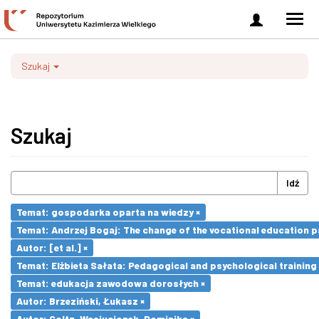
Zaloguj
Men
się
nawi
Szukaj
Szukaj
Idź
Temat: gospodarka oparta na wiedzy ×
Temat: Andrzej Bogaj: The change of the vocational education p
Autor: [et al.] ×
Temat: Elżbieta Sałata: Pedagogical and psychological training 
Temat: edukacja zawodowa dorosłych ×
Autor: Brzeziński, Łukasz ×
Autor: Goltz-Wasiucionek, Dominika ×