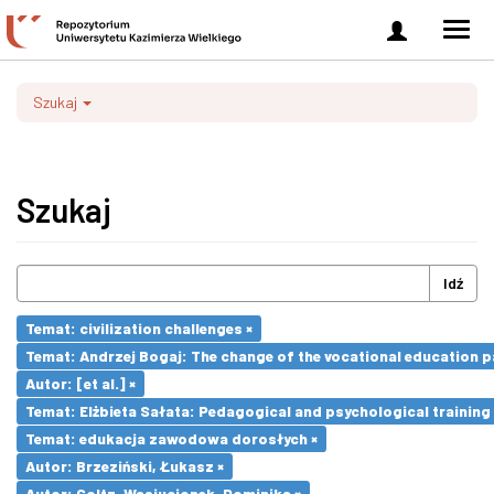
Zaloguj
Men
się
nawi
Szukaj
Szukaj
Idź
Temat: civilization challenges ×
Temat: Andrzej Bogaj: The change of the vocational education p
Autor: [et al.] ×
Temat: Elżbieta Sałata: Pedagogical and psychological training 
Temat: edukacja zawodowa dorosłych ×
Autor: Brzeziński, Łukasz ×
Autor: Goltz-Wasiucionek, Dominika ×