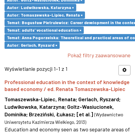
Autor: Ludwikowska, Katarzyna ×
Autor: Tomaszewska-Lipiec, Renata ×
Temat: Bogusław Pietrulewicz: Career development in the contex
Temat: adults’ vocational education ×
Temat: Anna Pogorzelska: Theoretical and practical areas of co
Autor: Gerlach, Ryszard ×
Pokaż filtry zaawansowane
Wyświetlanie pozycji 1-1 z 1
Professional education in the context of knowledge
based economy / ed. Renata Tomaszewska-Lipiec
Tomaszewska-Lipiec, Renata
;
Gerlach, Ryszard
;
Ludwikowska, Katarzyna
;
Goltz-Wasiucionek,
Dominika
;
Brzeziński, Łukasz
;
[et al.]
(
Wydawnictwo
Uniwersytetu Kazimierza Wielkiego
,
2013
)
Education and economy seen as two separate areas of