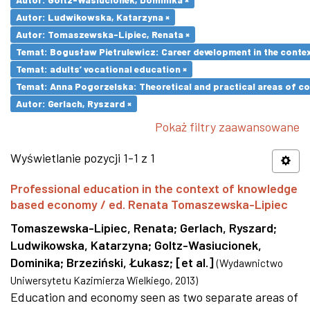
Autor: Ludwikowska, Katarzyna ×
Autor: Tomaszewska-Lipiec, Renata ×
Temat: Bogusław Pietrulewicz: Career development in the contex
Temat: adults’ vocational education ×
Temat: Anna Pogorzelska: Theoretical and practical areas of co
Autor: Gerlach, Ryszard ×
Pokaż filtry zaawansowane
Wyświetlanie pozycji 1-1 z 1
Professional education in the context of knowledge
based economy / ed. Renata Tomaszewska-Lipiec
Tomaszewska-Lipiec, Renata
;
Gerlach, Ryszard
;
Ludwikowska, Katarzyna
;
Goltz-Wasiucionek,
Dominika
;
Brzeziński, Łukasz
;
[et al.]
(
Wydawnictwo
Uniwersytetu Kazimierza Wielkiego
,
2013
)
Education and economy seen as two separate areas of