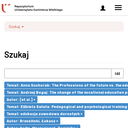
Zaloguj
Men
się
nawi
Szukaj
Szukaj
Idź
Temat: Anna Suchorab: The Professions of the future vs. the ed
Temat: Andrzej Bogaj: The change of the vocational education p
Autor: [et al.] ×
Temat: Elżbieta Sałata: Pedagogical and psychological training 
Temat: edukacja zawodowa dorosłych ×
Autor: Brzeziński, Łukasz ×
Autor: Goltz-Wasiucionek, Dominika ×