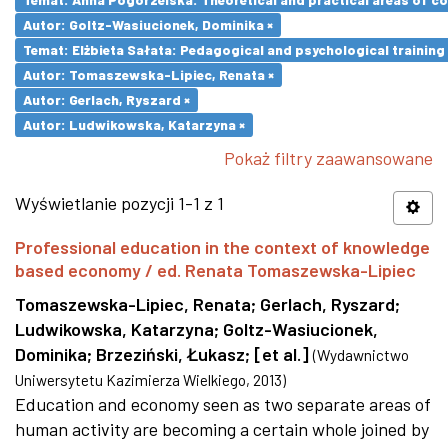
Autor: Goltz-Wasiucionek, Dominika ×
Temat: Elżbieta Sałata: Pedagogical and psychological training 
Autor: Tomaszewska-Lipiec, Renata ×
Autor: Gerlach, Ryszard ×
Autor: Ludwikowska, Katarzyna ×
Pokaż filtry zaawansowane
Wyświetlanie pozycji 1-1 z 1
Professional education in the context of knowledge
based economy / ed. Renata Tomaszewska-Lipiec
Tomaszewska-Lipiec, Renata
;
Gerlach, Ryszard
;
Ludwikowska, Katarzyna
;
Goltz-Wasiucionek,
Dominika
;
Brzeziński, Łukasz
;
[et al.]
(
Wydawnictwo
Uniwersytetu Kazimierza Wielkiego
,
2013
)
Education and economy seen as two separate areas of
human activity are becoming a certain whole joined by