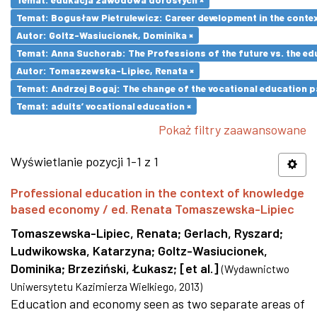
Temat: Bogusław Pietrulewicz: Career development in the contex
Autor: Goltz-Wasiucionek, Dominika ×
Temat: Anna Suchorab: The Professions of the future vs. the ed
Autor: Tomaszewska-Lipiec, Renata ×
Temat: Andrzej Bogaj: The change of the vocational education p
Temat: adults’ vocational education ×
Pokaż filtry zaawansowane
Wyświetlanie pozycji 1-1 z 1
Professional education in the context of knowledge
based economy / ed. Renata Tomaszewska-Lipiec
Tomaszewska-Lipiec, Renata
;
Gerlach, Ryszard
;
Ludwikowska, Katarzyna
;
Goltz-Wasiucionek,
Dominika
;
Brzeziński, Łukasz
;
[et al.]
(
Wydawnictwo
Uniwersytetu Kazimierza Wielkiego
,
2013
)
Education and economy seen as two separate areas of