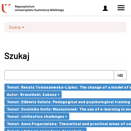
Zaloguj
Men
się
nawi
Szukaj
Szukaj
Idź
Temat: Renata Tomaszewska-Lipiec: The change of a model of wo
Autor: Brzeziński, Łukasz ×
Temat: Elżbieta Sałata: Pedagogical and psychological training 
Temat: Dominika Goltz-Wasiucionek: The use of e-learning in vo
Temat: civilization challenges ×
Temat: Anna Pogorzelska: Theoretical and practical areas of co
Temat: edukacja zawodowa dorosłych ×