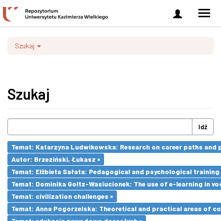
Zaloguj
Men
się
nawi
Szukaj
Szukaj
Idź
Temat: Katarzyna Ludwikowska: Research on career paths and pro
Autor: Brzeziński, Łukasz ×
Temat: Elżbieta Sałata: Pedagogical and psychological training 
Temat: Dominika Goltz-Wasiucionek: The use of e-learning in vo
Temat: civilization challenges ×
Temat: Anna Pogorzelska: Theoretical and practical areas of co
Temat: edukacja zawodowa dorosłych ×