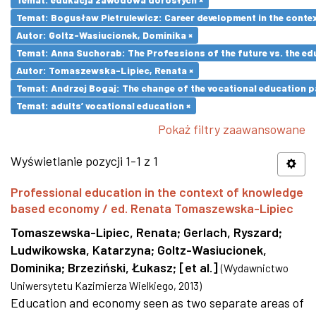
Temat: Bogusław Pietrulewicz: Career development in the contex
Autor: Goltz-Wasiucionek, Dominika ×
Temat: Anna Suchorab: The Professions of the future vs. the ed
Autor: Tomaszewska-Lipiec, Renata ×
Temat: Andrzej Bogaj: The change of the vocational education p
Temat: adults’ vocational education ×
Pokaż filtry zaawansowane
Wyświetlanie pozycji 1-1 z 1
Professional education in the context of knowledge
based economy / ed. Renata Tomaszewska-Lipiec
Tomaszewska-Lipiec, Renata
;
Gerlach, Ryszard
;
Ludwikowska, Katarzyna
;
Goltz-Wasiucionek,
Dominika
;
Brzeziński, Łukasz
;
[et al.]
(
Wydawnictwo
Uniwersytetu Kazimierza Wielkiego
,
2013
)
Education and economy seen as two separate areas of