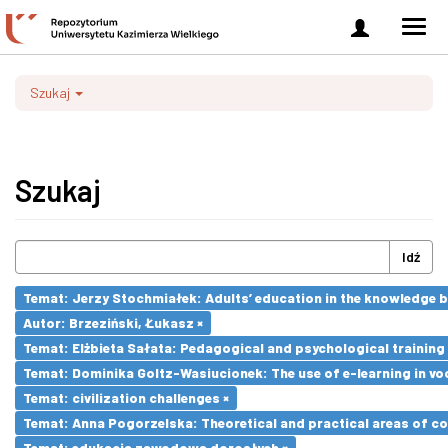
Zaloguj
Men
się
nawi
Szukaj
Szukaj
Idź
Temat: Jerzy Stochmiałek: Adults’ education in the knowledge 
Autor: Brzeziński, Łukasz ×
Temat: Elżbieta Sałata: Pedagogical and psychological training 
Temat: Dominika Goltz-Wasiucionek: The use of e-learning in vo
Temat: civilization challenges ×
Temat: Anna Pogorzelska: Theoretical and practical areas of co
Temat: edukacja zawodowa dorosłych ×