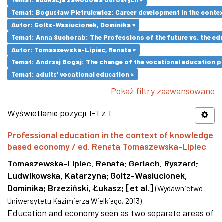
Temat: Bogusław Pietrulewicz: Career development in the contex
Autor: Goltz-Wasiucionek, Dominika ×
Temat: Anna Suchorab: The Professions of the future vs. the ed
Autor: Tomaszewska-Lipiec, Renata ×
Temat: Andrzej Bogaj: The change of the vocational education p
Temat: adults’ vocational education ×
Pokaż filtry zaawansowane
Wyświetlanie pozycji 1-1 z 1
Professional education in the context of knowledge
based economy / ed. Renata Tomaszewska-Lipiec
Tomaszewska-Lipiec, Renata
;
Gerlach, Ryszard
;
Ludwikowska, Katarzyna
;
Goltz-Wasiucionek,
Dominika
;
Brzeziński, Łukasz
;
[et al.]
(
Wydawnictwo
Uniwersytetu Kazimierza Wielkiego
,
2013
)
Education and economy seen as two separate areas of