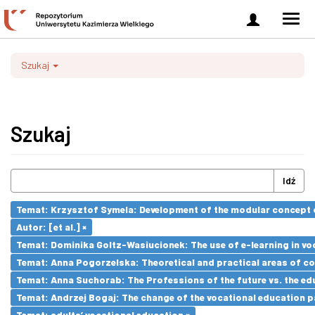
Zaloguj
Men
się
nawi
Szukaj
Szukaj
Idź
Temat: Krzysztof Symela: Development of the modular concept o
Autor: [et al.] ×
Temat: Dominika Goltz-Wasiucionek: The use of e-learning in vo
Temat: Anna Pogorzelska: Theoretical and practical areas of co
Temat: Anna Suchorab: The Professions of the future vs. the ed
Temat: Andrzej Bogaj: The change of the vocational education p
Temat: adults’ vocational education ×