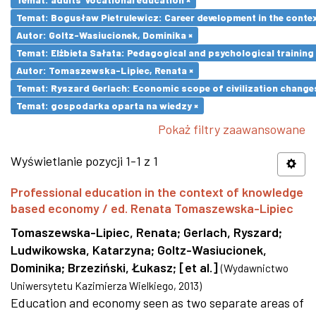
Temat: Bogusław Pietrulewicz: Career development in the contex
Autor: Goltz-Wasiucionek, Dominika ×
Temat: Elżbieta Sałata: Pedagogical and psychological training 
Autor: Tomaszewska-Lipiec, Renata ×
Temat: Ryszard Gerlach: Economic scope of civilization changes
Temat: gospodarka oparta na wiedzy ×
Pokaż filtry zaawansowane
Wyświetlanie pozycji 1-1 z 1
Professional education in the context of knowledge
based economy / ed. Renata Tomaszewska-Lipiec
Tomaszewska-Lipiec, Renata
;
Gerlach, Ryszard
;
Ludwikowska, Katarzyna
;
Goltz-Wasiucionek,
Dominika
;
Brzeziński, Łukasz
;
[et al.]
(
Wydawnictwo
Uniwersytetu Kazimierza Wielkiego
,
2013
)
Education and economy seen as two separate areas of