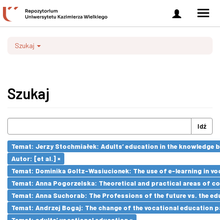
Zaloguj
Men
się
nawi
Szukaj
Szukaj
Idź
Temat: Jerzy Stochmiałek: Adults’ education in the knowledge 
Autor: [et al.] ×
Temat: Dominika Goltz-Wasiucionek: The use of e-learning in vo
Temat: Anna Pogorzelska: Theoretical and practical areas of co
Temat: Anna Suchorab: The Professions of the future vs. the ed
Temat: Andrzej Bogaj: The change of the vocational education p
Temat: adults’ vocational education ×