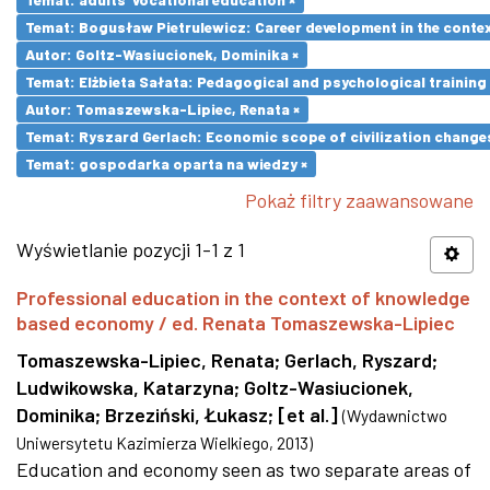
Temat: Bogusław Pietrulewicz: Career development in the contex
Autor: Goltz-Wasiucionek, Dominika ×
Temat: Elżbieta Sałata: Pedagogical and psychological training 
Autor: Tomaszewska-Lipiec, Renata ×
Temat: Ryszard Gerlach: Economic scope of civilization changes
Temat: gospodarka oparta na wiedzy ×
Pokaż filtry zaawansowane
Wyświetlanie pozycji 1-1 z 1
Professional education in the context of knowledge
based economy / ed. Renata Tomaszewska-Lipiec
Tomaszewska-Lipiec, Renata
;
Gerlach, Ryszard
;
Ludwikowska, Katarzyna
;
Goltz-Wasiucionek,
Dominika
;
Brzeziński, Łukasz
;
[et al.]
(
Wydawnictwo
Uniwersytetu Kazimierza Wielkiego
,
2013
)
Education and economy seen as two separate areas of