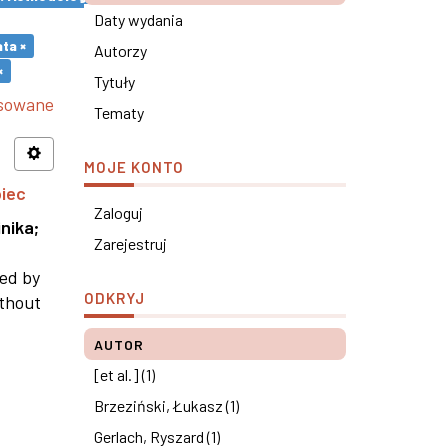
Daty wydania
ta ×
Autorzy
×
Tytuły
nsowane
Tematy
MOJE KONTO
piec
Zaloguj
nika
;
Zarejestruj
ned by
ODKRYJ
ithout
AUTOR
[et al.] (1)
Brzeziński, Łukasz (1)
Gerlach, Ryszard (1)