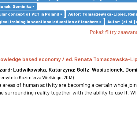
ionek, Dominika ×
lar concept of VET in Poland ×
Autor: Tomaszewska-Lipiec, Rena
cal training in vocational education of teachers ×
Autor: [et al.] 
Pokaż filtry zaawa
 knowledge based economy / ed. Renata Tomaszewska-Li
szard
;
Ludwikowska, Katarzyna
;
Goltz-Wasiucionek, Domi
rsytetu Kazimierza Wielkiego
,
2013
)
areas of human activity are becoming a certain whole joi
e surrounding reality together with the ability to use it. W