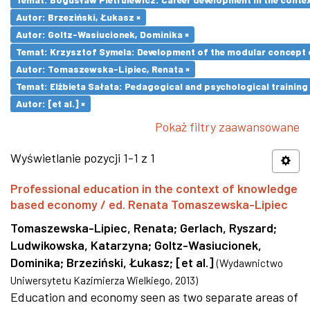
Autor: Brzeziński, Łukasz ×
Autor: Goltz-Wasiucionek, Dominika ×
Temat: Krzysztof Symela: Development of the modular concept o
Autor: Tomaszewska-Lipiec, Renata ×
Temat: Elżbieta Sałata: Pedagogical and psychological training 
Autor: [et al.] ×
Pokaż filtry zaawansowane
Wyświetlanie pozycji 1-1 z 1
Professional education in the context of knowledge
based economy / ed. Renata Tomaszewska-Lipiec
Tomaszewska-Lipiec, Renata
;
Gerlach, Ryszard
;
Ludwikowska, Katarzyna
;
Goltz-Wasiucionek,
Dominika
;
Brzeziński, Łukasz
;
[et al.]
(
Wydawnictwo
Uniwersytetu Kazimierza Wielkiego
,
2013
)
Education and economy seen as two separate areas of