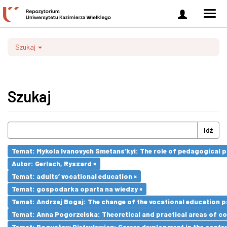
Zaloguj
Men
się
nawi
Szukaj
Szukaj
Idź
Temat: Mykola Ivanovych Smetans’kyi: The role of pedagogical pr
Autor: Gerlach, Ryszard ×
Temat: adults’ vocational education ×
Temat: gospodarka oparta na wiedzy ×
Temat: Andrzej Bogaj: The change of the vocational education p
Temat: Anna Pogorzelska: Theoretical and practical areas of co
Temat: Bogusław Pietrulewicz: Career development in the contex