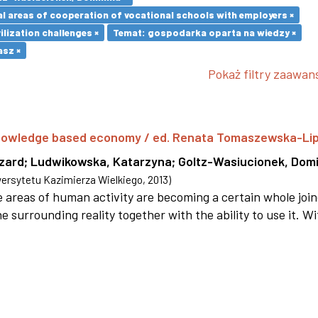
l areas of cooperation of vocational schools with employers ×
ilization challenges ×
Temat: gospodarka oparta na wiedzy ×
asz ×
Pokaż filtry zaawa
 knowledge based economy / ed. Renata Tomaszewska-Li
szard
;
Ludwikowska, Katarzyna
;
Goltz-Wasiucionek, Domi
rsytetu Kazimierza Wielkiego
,
2013
)
areas of human activity are becoming a certain whole joi
e surrounding reality together with the ability to use it. W