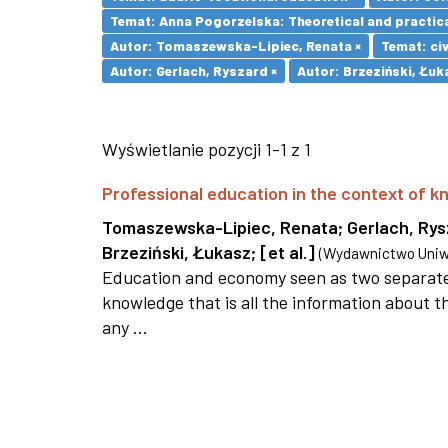
Temat: Anna Pogorzelska: Theoretical and practica
Autor: Tomaszewska-Lipiec, Renata ×
Temat: civ
Autor: Gerlach, Ryszard ×
Autor: Brzeziński, Łuk
Wyświetlanie pozycji 1-1 z 1
Professional education in the context of
Tomaszewska-Lipiec, Renata
;
Gerlach, Ry
Brzeziński, Łukasz
;
[et al.]
(
Wydawnictwo Uniwe
Education and economy seen as two separate 
knowledge that is all the information about th
any ...