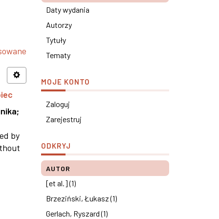
Daty wydania
Autorzy
Tytuły
nsowane
Tematy
MOJE KONTO
piec
Zaloguj
nika
;
Zarejestruj
ned by
ODKRYJ
ithout
AUTOR
[et al.] (1)
Brzeziński, Łukasz (1)
Gerlach, Ryszard (1)