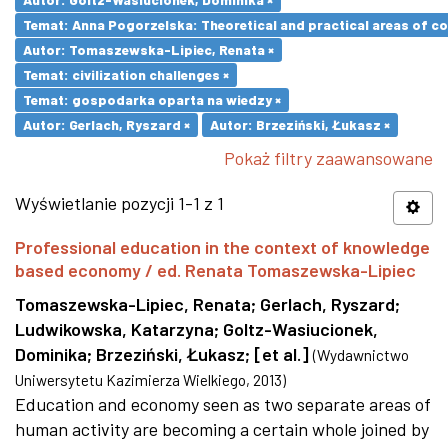
Temat: Anna Pogorzelska: Theoretical and practical areas of co
Autor: Tomaszewska-Lipiec, Renata ×
Temat: civilization challenges ×
Temat: gospodarka oparta na wiedzy ×
Autor: Gerlach, Ryszard ×
Autor: Brzeziński, Łukasz ×
Pokaż filtry zaawansowane
Wyświetlanie pozycji 1-1 z 1
Professional education in the context of knowledge
based economy / ed. Renata Tomaszewska-Lipiec
Tomaszewska-Lipiec, Renata
;
Gerlach, Ryszard
;
Ludwikowska, Katarzyna
;
Goltz-Wasiucionek,
Dominika
;
Brzeziński, Łukasz
;
[et al.]
(
Wydawnictwo
Uniwersytetu Kazimierza Wielkiego
,
2013
)
Education and economy seen as two separate areas of
human activity are becoming a certain whole joined by