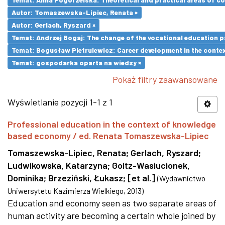
Autor: Tomaszewska-Lipiec, Renata ×
Autor: Gerlach, Ryszard ×
Temat: Andrzej Bogaj: The change of the vocational education p
Temat: Bogusław Pietrulewicz: Career development in the contex
Temat: gospodarka oparta na wiedzy ×
Pokaż filtry zaawansowane
Wyświetlanie pozycji 1-1 z 1
Professional education in the context of knowledge
based economy / ed. Renata Tomaszewska-Lipiec
Tomaszewska-Lipiec, Renata
;
Gerlach, Ryszard
;
Ludwikowska, Katarzyna
;
Goltz-Wasiucionek,
Dominika
;
Brzeziński, Łukasz
;
[et al.]
(
Wydawnictwo
Uniwersytetu Kazimierza Wielkiego
,
2013
)
Education and economy seen as two separate areas of
human activity are becoming a certain whole joined by