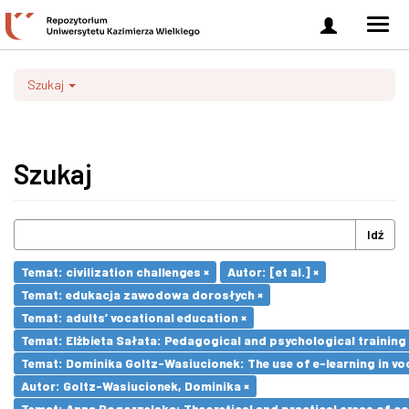
Zaloguj
Men
się
nawi
Szukaj
Szukaj
Idź
Temat: civilization challenges ×
Autor: [et al.] ×
Temat: edukacja zawodowa dorosłych ×
Temat: adults’ vocational education ×
Temat: Elżbieta Sałata: Pedagogical and psychological training 
Temat: Dominika Goltz-Wasiucionek: The use of e-learning in vo
Autor: Goltz-Wasiucionek, Dominika ×
Temat: Anna Pogorzelska: Theoretical and practical areas of co