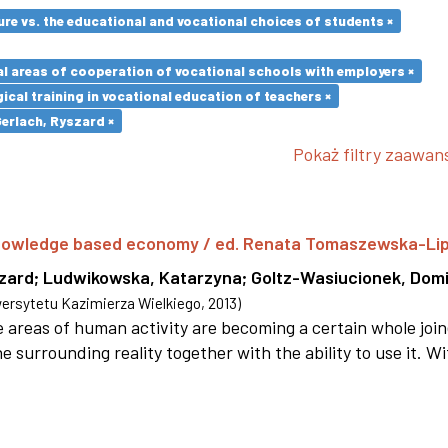
re vs. the educational and vocational choices of students ×
l areas of cooperation of vocational schools with employers ×
cal training in vocational education of teachers ×
Gerlach, Ryszard ×
Pokaż filtry zaawa
 knowledge based economy / ed. Renata Tomaszewska-Li
szard
;
Ludwikowska, Katarzyna
;
Goltz-Wasiucionek, Domi
rsytetu Kazimierza Wielkiego
,
2013
)
areas of human activity are becoming a certain whole joi
e surrounding reality together with the ability to use it. W