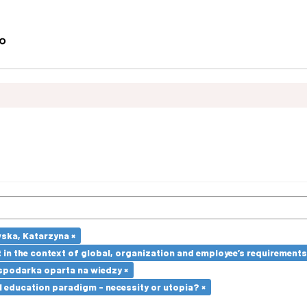
ska, Katarzyna ×
in the context of global, organization and employee’s requirement
spodarka oparta na wiedzy ×
l education paradigm - necessity or utopia? ×