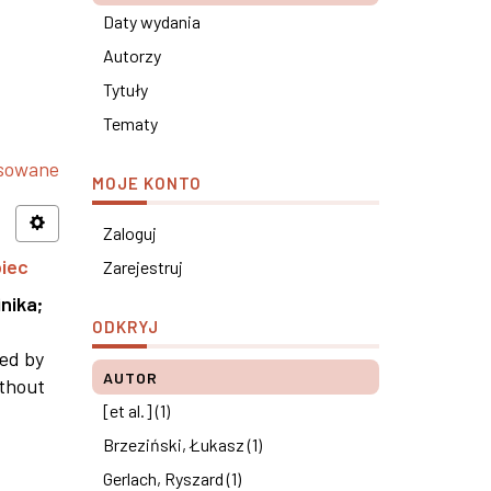
Daty wydania
Autorzy
Tytuły
Tematy
nsowane
MOJE KONTO
Zaloguj
piec
Zarejestruj
nika
;
ODKRYJ
ned by
AUTOR
ithout
[et al.] (1)
Brzeziński, Łukasz (1)
Gerlach, Ryszard (1)