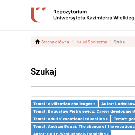
Strona główna
Nauki Społeczne
Szukaj
Szukaj
Temat: civilization challenges ×
Autor: Ludwikow
Temat: Bogusław Pietrulewicz: Career development 
Temat: adults’ vocational education ×
Temat: go
Temat: Andrzej Bogaj: The change of the vocationa
Autor: Goltz-Wasiucionek, Dominika ×