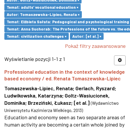
Temat: adults’ vocational education ×
Autor: Tomaszewska-Lipiec, Renata ×
Temat: Elżbieta Sałata: Pedagogical and psychological training 
Temat: Anna Suchorab: The Professions of the future vs. the ed
Temat: civilization challenges ×
Autor: [et al.] ×
Pokaż filtry zaawansowane
Wyświetlanie pozycji 1-1 z 1
Professional education in the context of knowledge
based economy / ed. Renata Tomaszewska-Lipiec
Tomaszewska-Lipiec, Renata
;
Gerlach, Ryszard
;
Ludwikowska, Katarzyna
;
Goltz-Wasiucionek,
Dominika
;
Brzeziński, Łukasz
;
[et al.]
(
Wydawnictwo
Uniwersytetu Kazimierza Wielkiego
,
2013
)
Education and economy seen as two separate areas of
human activity are becoming a certain whole joined by