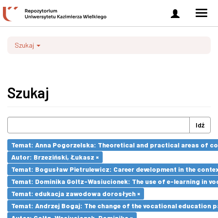
Zaloguj
Men
się
nawi
Szukaj
Szukaj
Idź
Temat: Anna Pogorzelska: Theoretical and practical areas of co
Autor: Brzeziński, Łukasz ×
Temat: Bogusław Pietrulewicz: Career development in the contex
Temat: Dominika Goltz-Wasiucionek: The use of e-learning in vo
Temat: edukacja zawodowa dorosłych ×
Temat: Andrzej Bogaj: The change of the vocational education p
Autor: Goltz-Wasiucionek, Dominika ×