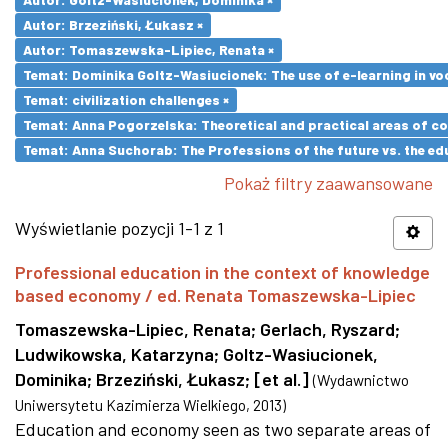
Autor: Brzeziński, Łukasz ×
Autor: Tomaszewska-Lipiec, Renata ×
Temat: Dominika Goltz-Wasiucionek: The use of e-learning in vo
Temat: civilization challenges ×
Temat: Anna Pogorzelska: Theoretical and practical areas of co
Temat: Anna Suchorab: The Professions of the future vs. the ed
Pokaż filtry zaawansowane
Wyświetlanie pozycji 1-1 z 1
Professional education in the context of knowledge
based economy / ed. Renata Tomaszewska-Lipiec
Tomaszewska-Lipiec, Renata
;
Gerlach, Ryszard
;
Ludwikowska, Katarzyna
;
Goltz-Wasiucionek,
Dominika
;
Brzeziński, Łukasz
;
[et al.]
(
Wydawnictwo
Uniwersytetu Kazimierza Wielkiego
,
2013
)
Education and economy seen as two separate areas of