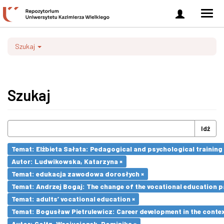
Zaloguj
Men
się
nawi
Szukaj
Szukaj
Idź
Temat: Elżbieta Sałata: Pedagogical and psychological training 
Autor: Ludwikowska, Katarzyna ×
Temat: edukacja zawodowa dorosłych ×
Temat: Andrzej Bogaj: The change of the vocational education p
Temat: adults’ vocational education ×
Temat: Bogusław Pietrulewicz: Career development in the contex
Autor: Goltz-Wasiucionek, Dominika ×