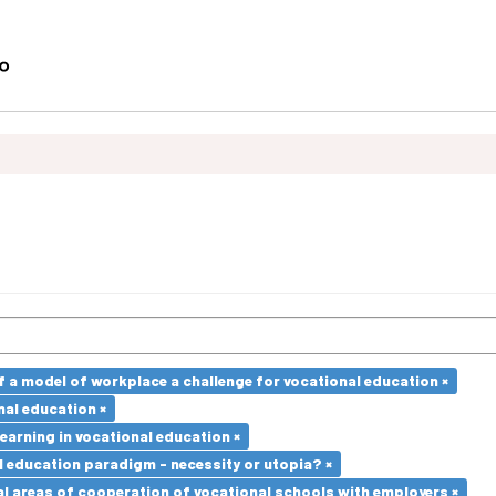
a model of workplace a challenge for vocational education ×
nal education ×
earning in vocational education ×
l education paradigm - necessity or utopia? ×
l areas of cooperation of vocational schools with employers ×