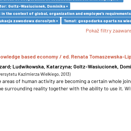
tor: Goltz-Wasiucionek, Dominika ×
in the context of global, organization and employee’s requirement
ukacja zawodowa dorosłych ×
Temat: gospodarka oparta na wied
Pokaż filtry zaawa
 knowledge based economy / ed. Renata Tomaszewska-Li
szard
;
Ludwikowska, Katarzyna
;
Goltz-Wasiucionek, Domi
rsytetu Kazimierza Wielkiego
,
2013
)
areas of human activity are becoming a certain whole joi
e surrounding reality together with the ability to use it. W