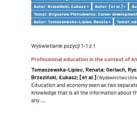
Autor: Brzeziński, Łukasz ×
Autor: [et al.] ×
Au
Temat: Bogusław Pietrulewicz: Career development 
Autor: Tomaszewska-Lipiec, Renata ×
Temat: ed
Wyświetlanie pozycji 1-1 z 1
Professional education in the context of
Tomaszewska-Lipiec, Renata
;
Gerlach, Ry
Brzeziński, Łukasz
;
[et al.]
(
Wydawnictwo Uniwe
Education and economy seen as two separate 
knowledge that is all the information about th
any ...