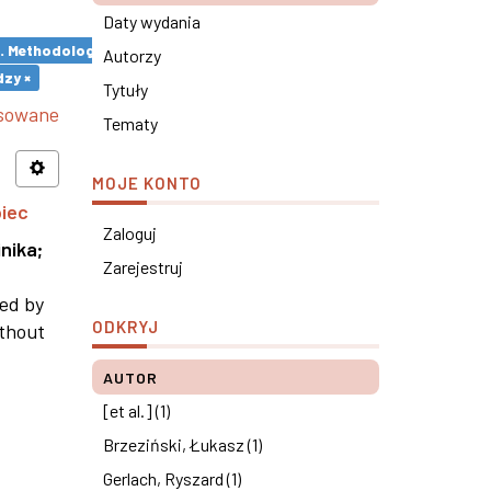
Daty wydania
s. Methodological remarks ×
Autorzy
zy ×
Tytuły
nsowane
Tematy
MOJE KONTO
piec
Zaloguj
nika
;
Zarejestruj
ned by
ODKRYJ
ithout
AUTOR
[et al.] (1)
Brzeziński, Łukasz (1)
Gerlach, Ryszard (1)