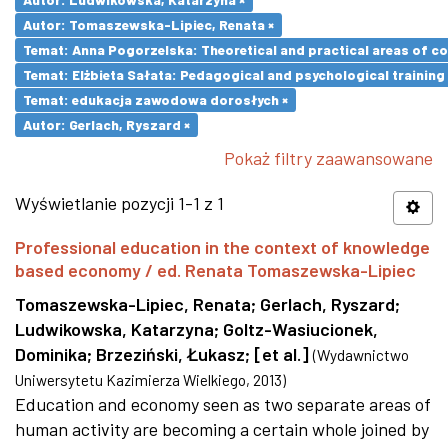
Autor: Tomaszewska-Lipiec, Renata ×
Temat: Anna Pogorzelska: Theoretical and practical areas of co
Temat: Elżbieta Sałata: Pedagogical and psychological training 
Temat: edukacja zawodowa dorosłych ×
Autor: Gerlach, Ryszard ×
Pokaż filtry zaawansowane
Wyświetlanie pozycji 1-1 z 1
Professional education in the context of knowledge
based economy / ed. Renata Tomaszewska-Lipiec
Tomaszewska-Lipiec, Renata
;
Gerlach, Ryszard
;
Ludwikowska, Katarzyna
;
Goltz-Wasiucionek,
Dominika
;
Brzeziński, Łukasz
;
[et al.]
(
Wydawnictwo
Uniwersytetu Kazimierza Wielkiego
,
2013
)
Education and economy seen as two separate areas of
human activity are becoming a certain whole joined by