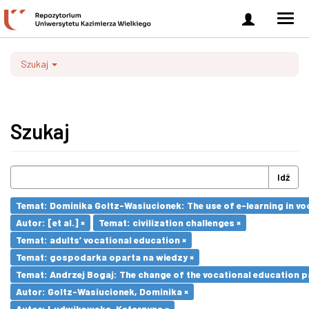
Zaloguj
Men
się
nawi
Szukaj
Szukaj
Idź
Temat: Dominika Goltz-Wasiucionek: The use of e-learning in vo
Autor: [et al.] ×
Temat: civilization challenges ×
Temat: adults’ vocational education ×
Temat: gospodarka oparta na wiedzy ×
Temat: Andrzej Bogaj: The change of the vocational education p
Autor: Goltz-Wasiucionek, Dominika ×
Autor: Ludwikowska, Katarzyna ×