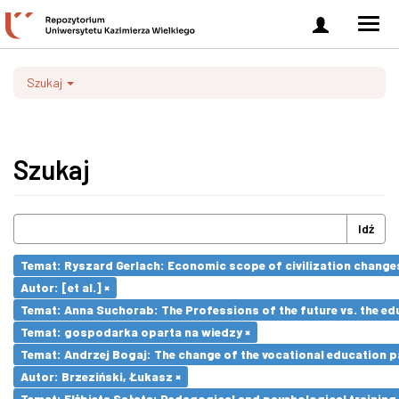
Zaloguj
Men
się
nawi
Szukaj
Szukaj
Idź
Temat: Ryszard Gerlach: Economic scope of civilization changes
Autor: [et al.] ×
Temat: Anna Suchorab: The Professions of the future vs. the ed
Temat: gospodarka oparta na wiedzy ×
Temat: Andrzej Bogaj: The change of the vocational education p
Autor: Brzeziński, Łukasz ×
Temat: Elżbieta Sałata: Pedagogical and psychological training 