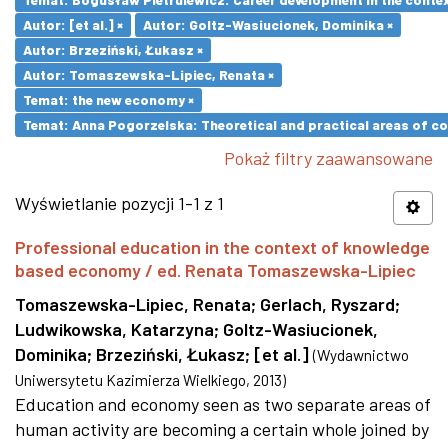
Autor: [et al.] ×
Autor: Goltz-Wasiucionek, Dominika ×
Autor: Brzeziński, Łukasz ×
Autor: Tomaszewska-Lipiec, Renata ×
Temat: the new economy ×
Temat: Anna Pogorzelska: Theoretical and practical areas of co
Pokaż filtry zaawansowane
Wyświetlanie pozycji 1-1 z 1
Professional education in the context of knowledge
based economy / ed. Renata Tomaszewska-Lipiec
Tomaszewska-Lipiec, Renata
;
Gerlach, Ryszard
;
Ludwikowska, Katarzyna
;
Goltz-Wasiucionek,
Dominika
;
Brzeziński, Łukasz
;
[et al.]
(
Wydawnictwo
Uniwersytetu Kazimierza Wielkiego
,
2013
)
Education and economy seen as two separate areas of
human activity are becoming a certain whole joined by