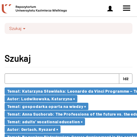
Zaloguj
Men
się
nawi
Szukaj
Szukaj
Idź
Temat: Katarzyna Sławińska: Leonardo da Vinci Programme – Tran
Autor: Ludwikowska, Katarzyna ×
Temat: gospodarka oparta na wiedzy ×
Temat: Anna Suchorab: The Professions of the future vs. the ed
Temat: adults’ vocational education ×
Autor: Gerlach, Ryszard ×
Temat: Bogusław Pietrulewicz: Career development in the contex