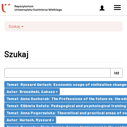
Zaloguj
Men
się
nawi
Szukaj
Szukaj
Idź
Temat: Ryszard Gerlach: Economic scope of civilization changes
Autor: Brzeziński, Łukasz ×
Temat: Anna Suchorab: The Professions of the future vs. the ed
Temat: Elżbieta Sałata: Pedagogical and psychological training 
Temat: Anna Pogorzelska: Theoretical and practical areas of co
Autor: Gerlach, Ryszard ×
Temat: Bogusław Pietrulewicz: Career development in the contex