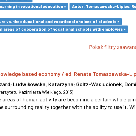
earning in vocational education ×
Autor: Tomaszewska-Lipiec, Re
re vs. the educational and vocational choices of students ×
l areas of cooperation of vocational schools with employers ×
Pokaż filtry zaawa
 knowledge based economy / ed. Renata Tomaszewska-Li
szard
;
Ludwikowska, Katarzyna
;
Goltz-Wasiucionek, Domi
rsytetu Kazimierza Wielkiego
,
2013
)
areas of human activity are becoming a certain whole joi
e surrounding reality together with the ability to use it. W