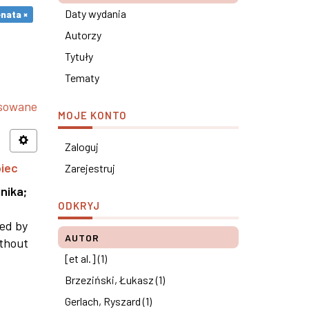
Daty wydania
nata ×
Autorzy
Tytuły
Tematy
nsowane
MOJE KONTO
Zaloguj
piec
Zarejestruj
nika
;
ODKRYJ
ned by
AUTOR
ithout
[et al.] (1)
Brzeziński, Łukasz (1)
Gerlach, Ryszard (1)