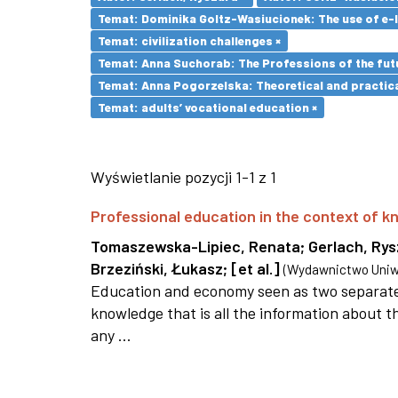
Temat: Dominika Goltz-Wasiucionek: The use of e-l
Temat: civilization challenges ×
Temat: Anna Suchorab: The Professions of the futu
Temat: Anna Pogorzelska: Theoretical and practica
Temat: adults’ vocational education ×
Wyświetlanie pozycji 1-1 z 1
Professional education in the context of
Tomaszewska-Lipiec, Renata
;
Gerlach, Ry
Brzeziński, Łukasz
;
[et al.]
(
Wydawnictwo Uniwe
Education and economy seen as two separate 
knowledge that is all the information about th
any ...