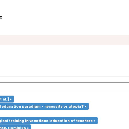
 al.] ×
l education paradigm - necessity or utopia? ×
cal training in vocational education of teachers ×
nek, Dominika ×