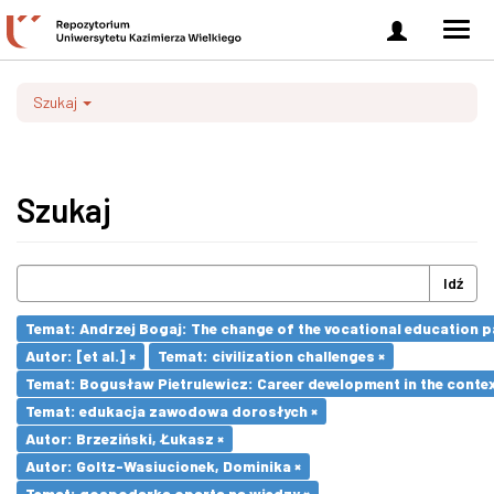
Zaloguj
Men
się
nawi
Szukaj
Szukaj
Idź
Temat: Andrzej Bogaj: The change of the vocational education p
Autor: [et al.] ×
Temat: civilization challenges ×
Temat: Bogusław Pietrulewicz: Career development in the contex
Temat: edukacja zawodowa dorosłych ×
Autor: Brzeziński, Łukasz ×
Autor: Goltz-Wasiucionek, Dominika ×
Temat: gospodarka oparta na wiedzy ×