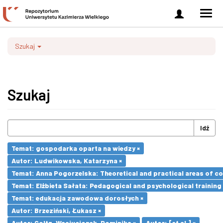
Zaloguj
Men
się
nawi
Szukaj
Szukaj
Idź
Temat: gospodarka oparta na wiedzy ×
Autor: Ludwikowska, Katarzyna ×
Temat: Anna Pogorzelska: Theoretical and practical areas of co
Temat: Elżbieta Sałata: Pedagogical and psychological training 
Temat: edukacja zawodowa dorosłych ×
Autor: Brzeziński, Łukasz ×
Autor: Goltz-Wasiucionek, Dominika ×
Autor: [et al.] ×