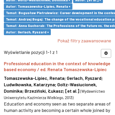
Autor: Tomaszewska-Lipiec, Renata ×
Temat: Bogusław Pietrulewicz: Career development in the contex
Temat: Andrzej Bogaj: The change of the vocational education p
Temat: Anna Suchorab: The Professions of the future vs. the ed
Autor: Gerlach, Ryszard ×
Pokaż filtry zaawansowane
Wyświetlanie pozycji 1-1 z 1
Professional education in the context of knowledge
based economy / ed. Renata Tomaszewska-Lipiec
Tomaszewska-Lipiec, Renata
;
Gerlach, Ryszard
;
Ludwikowska, Katarzyna
;
Goltz-Wasiucionek,
Dominika
;
Brzeziński, Łukasz
;
[et al.]
(
Wydawnictwo
Uniwersytetu Kazimierza Wielkiego
,
2013
)
Education and economy seen as two separate areas of
human activity are becoming a certain whole joined by