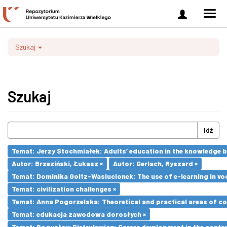
Zaloguj
Men
się
nawi
Szukaj
Szukaj
Idź
Temat: Jerzy Stochmiałek: Adults’ education in the knowledge 
Autor: Brzeziński, Łukasz ×
Autor: Gerlach, Ryszard ×
Temat: Dominika Goltz-Wasiucionek: The use of e-learning in vo
Temat: civilization challenges ×
Temat: Anna Pogorzelska: Theoretical and practical areas of co
Temat: edukacja zawodowa dorosłych ×
Temat: Bogusław Pietrulewicz: Career development in the contex