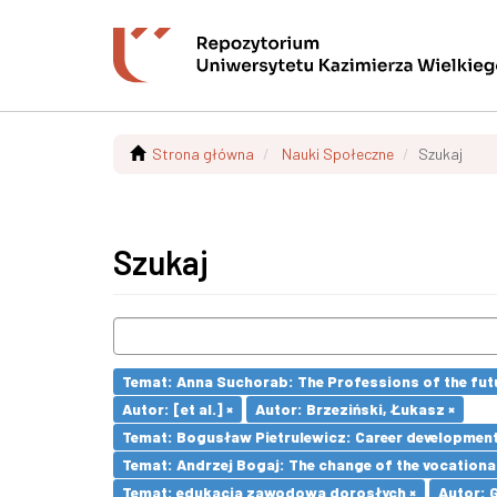
Strona główna
Nauki Społeczne
Szukaj
Szukaj
Temat: Anna Suchorab: The Professions of the futu
Autor: [et al.] ×
Autor: Brzeziński, Łukasz ×
Temat: Bogusław Pietrulewicz: Career development 
Temat: Andrzej Bogaj: The change of the vocationa
Temat: edukacja zawodowa dorosłych ×
Autor: 