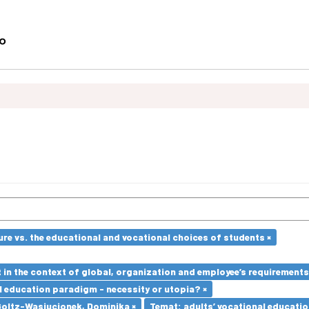
re vs. the educational and vocational choices of students ×
in the context of global, organization and employee’s requirement
l education paradigm - necessity or utopia? ×
Goltz-Wasiucionek, Dominika ×
Temat: adults’ vocational educatio