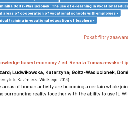
minika Goltz-Wasiucionek: The use of e-learning in vocational educa
l areas of cooperation of vocational schools with employers ×
cal training in vocational education of teachers ×
Pokaż filtry zaawa
 knowledge based economy / ed. Renata Tomaszewska-Li
szard
;
Ludwikowska, Katarzyna
;
Goltz-Wasiucionek, Domi
rsytetu Kazimierza Wielkiego
,
2013
)
areas of human activity are becoming a certain whole joi
e surrounding reality together with the ability to use it. W