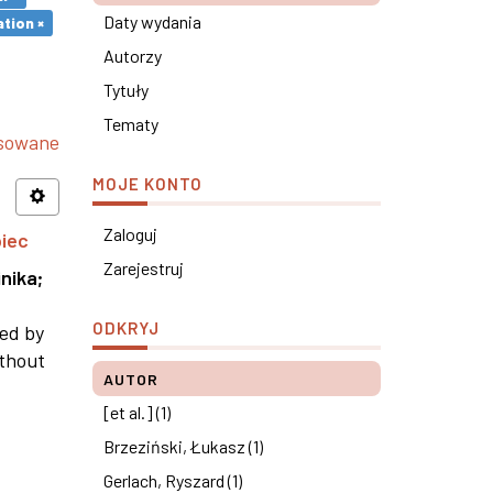
Daty wydania
tion ×
Autorzy
Tytuły
Tematy
nsowane
MOJE KONTO
Zaloguj
piec
Zarejestruj
nika
;
ODKRYJ
ned by
ithout
AUTOR
[et al.] (1)
Brzeziński, Łukasz (1)
Gerlach, Ryszard (1)