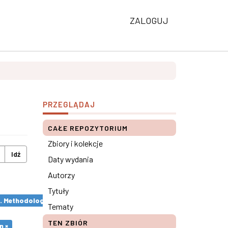
ZALOGUJ
PRZEGLĄDAJ
CAŁE REPOZYTORIUM
Zbiory i kolekcje
Idź
Daty wydania
Autorzy
Tytuły
s. Methodological remarks ×
Tematy
TEN ZBIÓR
n ×