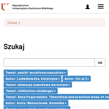
Zaloguj
Men
się
nawi
Szukaj
Szukaj
Idź
Temat: adults’ vocational education ×
Autor: Ludwikowska, Katarzyna ×
Autor: [et al.] ×
Temat: edukacja zawodowa dorosłych ×
Temat: civilization challenges ×
Temat: Anna Pogorzelska: Theoretical and practical areas of co
Autor: Goltz-Wasiucionek, Dominika ×
Temat: gospodarka oparta na wiedzy ×