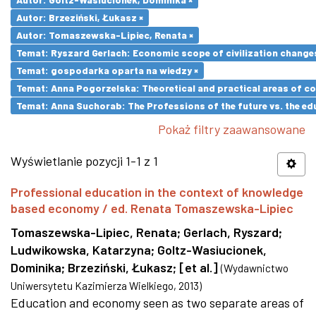
Autor: Brzeziński, Łukasz ×
Autor: Tomaszewska-Lipiec, Renata ×
Temat: Ryszard Gerlach: Economic scope of civilization changes
Temat: gospodarka oparta na wiedzy ×
Temat: Anna Pogorzelska: Theoretical and practical areas of co
Temat: Anna Suchorab: The Professions of the future vs. the ed
Pokaż filtry zaawansowane
Wyświetlanie pozycji 1-1 z 1
Professional education in the context of knowledge
based economy / ed. Renata Tomaszewska-Lipiec
Tomaszewska-Lipiec, Renata
;
Gerlach, Ryszard
;
Ludwikowska, Katarzyna
;
Goltz-Wasiucionek,
Dominika
;
Brzeziński, Łukasz
;
[et al.]
(
Wydawnictwo
Uniwersytetu Kazimierza Wielkiego
,
2013
)
Education and economy seen as two separate areas of