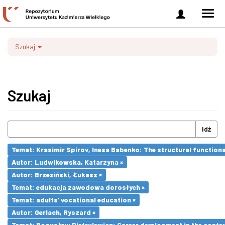
Zaloguj
Men
się
nawi
Szukaj
Szukaj
Idź
Temat: Krasimir Spirov, Inesa Babenko: The structural function
Autor: Ludwikowska, Katarzyna ×
Autor: Brzeziński, Łukasz ×
Temat: edukacja zawodowa dorosłych ×
Temat: adults’ vocational education ×
Autor: Gerlach, Ryszard ×
Temat: Bogusław Pietrulewicz: Career development in the contex