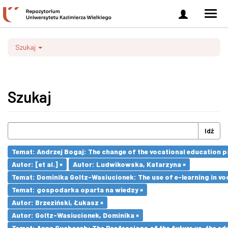
Zaloguj
Men
się
nawi
Szukaj
Szukaj
Idź
Temat: Andrzej Bogaj: The change of the vocational education p
Autor: [et al.] ×
Autor: Ludwikowska, Katarzyna ×
Temat: Dominika Goltz-Wasiucionek: The use of e-learning in vo
Temat: gospodarka oparta na wiedzy ×
Autor: Brzeziński, Łukasz ×
Autor: Goltz-Wasiucionek, Dominika ×
Temat: Anna Suchorab: The Professions of the future vs. the ed