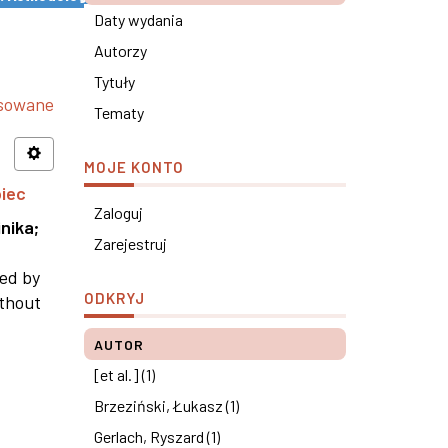
Daty wydania
Autorzy
Tytuły
nsowane
Tematy
MOJE KONTO
piec
Zaloguj
nika
;
Zarejestruj
ned by
ODKRYJ
ithout
AUTOR
[et al.] (1)
Brzeziński, Łukasz (1)
Gerlach, Ryszard (1)