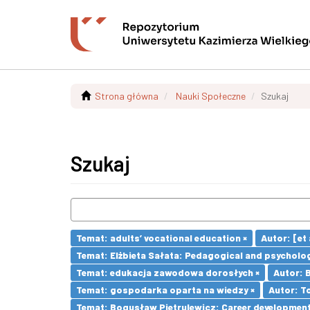
Strona główna
Nauki Społeczne
Szukaj
Szukaj
Temat: adults’ vocational education ×
Autor: [et a
Temat: Elżbieta Sałata: Pedagogical and psychologi
Temat: edukacja zawodowa dorosłych ×
Autor: 
Temat: gospodarka oparta na wiedzy ×
Autor: T
Temat: Bogusław Pietrulewicz: Career development 