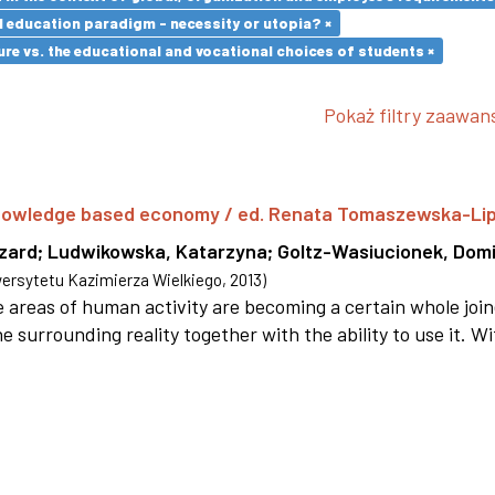
l education paradigm - necessity or utopia? ×
re vs. the educational and vocational choices of students ×
Pokaż filtry zaawa
 knowledge based economy / ed. Renata Tomaszewska-Li
szard
;
Ludwikowska, Katarzyna
;
Goltz-Wasiucionek, Domi
rsytetu Kazimierza Wielkiego
,
2013
)
areas of human activity are becoming a certain whole joi
e surrounding reality together with the ability to use it. W