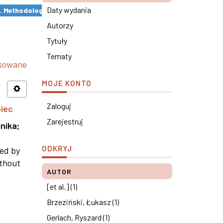
Daty wydania
s. Methodological remarks ×
Autorzy
Tytuły
Tematy
nsowane
MOJE KONTO
Zaloguj
piec
Zarejestruj
nika
;
ODKRYJ
ned by
ithout
AUTOR
[et al.] (1)
Brzeziński, Łukasz (1)
Gerlach, Ryszard (1)