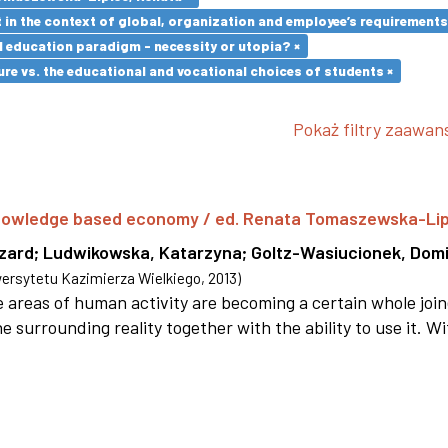
in the context of global, organization and employee’s requirement
l education paradigm - necessity or utopia? ×
re vs. the educational and vocational choices of students ×
Pokaż filtry zaawa
 knowledge based economy / ed. Renata Tomaszewska-Li
szard
;
Ludwikowska, Katarzyna
;
Goltz-Wasiucionek, Domi
rsytetu Kazimierza Wielkiego
,
2013
)
areas of human activity are becoming a certain whole joi
e surrounding reality together with the ability to use it. W