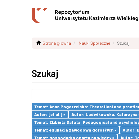
Strona główna
Nauki Społeczne
Szukaj
Szukaj
Temat: Anna Pogorzelska: Theoretical and practica
Autor: [et al.] ×
Autor: Ludwikowska, Katarzyna 
Temat: Elżbieta Sałata: Pedagogical and psychologi
Temat: edukacja zawodowa dorosłych ×
Autor: 
Temat: gospodarka oparta na wiedzy ×
Autor: T