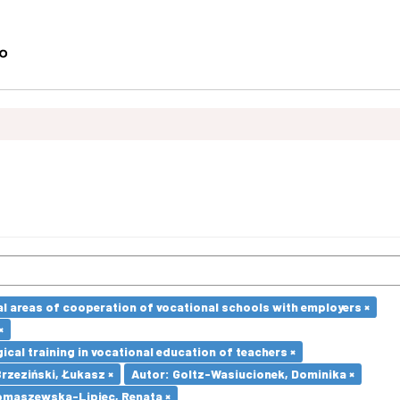
l areas of cooperation of vocational schools with employers ×
×
cal training in vocational education of teachers ×
Brzeziński, Łukasz ×
Autor: Goltz-Wasiucionek, Dominika ×
omaszewska-Lipiec, Renata ×