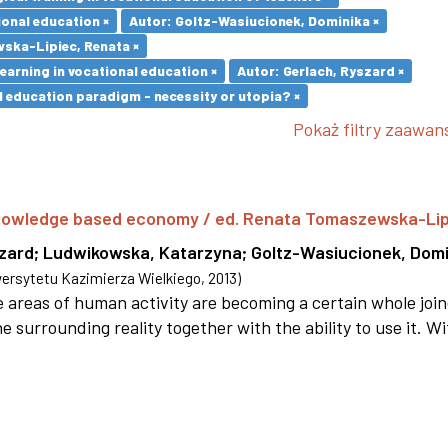
ional education ×
Autor: Goltz-Wasiucionek, Dominika ×
ska-Lipiec, Renata ×
earning in vocational education ×
Autor: Gerlach, Ryszard ×
l education paradigm - necessity or utopia? ×
Pokaż filtry zaawa
 knowledge based economy / ed. Renata Tomaszewska-Li
szard
;
Ludwikowska, Katarzyna
;
Goltz-Wasiucionek, Domi
rsytetu Kazimierza Wielkiego
,
2013
)
areas of human activity are becoming a certain whole joi
e surrounding reality together with the ability to use it. W