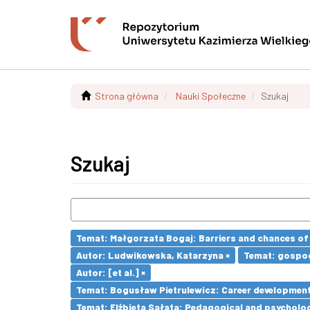
Strona główna
Nauki Społeczne
Szukaj
Szukaj
Temat: Małgorzata Bogaj: Barriers and chances of 
Autor: Ludwikowska, Katarzyna ×
Temat: gospod
Autor: [et al.] ×
Temat: Bogusław Pietrulewicz: Career development 
Temat: Elżbieta Sałata: Pedagogical and psychologi