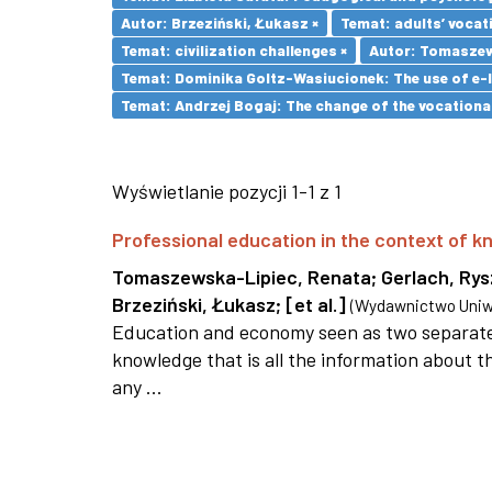
Autor: Brzeziński, Łukasz ×
Temat: adults’ vocat
Temat: civilization challenges ×
Autor: Tomaszew
Temat: Dominika Goltz-Wasiucionek: The use of e-l
Temat: Andrzej Bogaj: The change of the vocationa
Wyświetlanie pozycji 1-1 z 1
Professional education in the context of
Tomaszewska-Lipiec, Renata
;
Gerlach, Ry
Brzeziński, Łukasz
;
[et al.]
(
Wydawnictwo Uniwe
Education and economy seen as two separate 
knowledge that is all the information about th
any ...