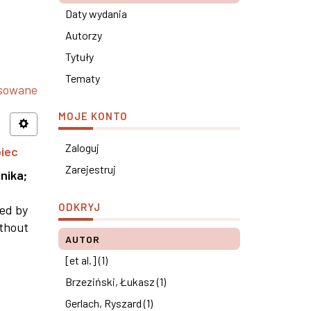
Daty wydania
Autorzy
Tytuły
Tematy
nsowane
MOJE KONTO
Zaloguj
piec
Zarejestruj
nika
;
ODKRYJ
ned by
ithout
AUTOR
[et al.] (1)
Brzeziński, Łukasz (1)
Gerlach, Ryszard (1)