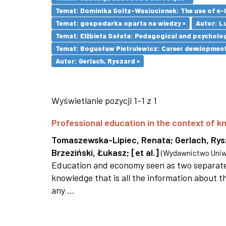
Temat: Dominika Goltz-Wasiucionek: The use of e-l
Temat: gospodarka oparta na wiedzy ×
Autor: L
Temat: Elżbieta Sałata: Pedagogical and psychologi
Temat: Bogusław Pietrulewicz: Career development 
Autor: Gerlach, Ryszard ×
Wyświetlanie pozycji 1-1 z 1
Professional education in the context of
Tomaszewska-Lipiec, Renata
;
Gerlach, Ry
Brzeziński, Łukasz
;
[et al.]
(
Wydawnictwo Uniwe
Education and economy seen as two separate 
knowledge that is all the information about th
any ...