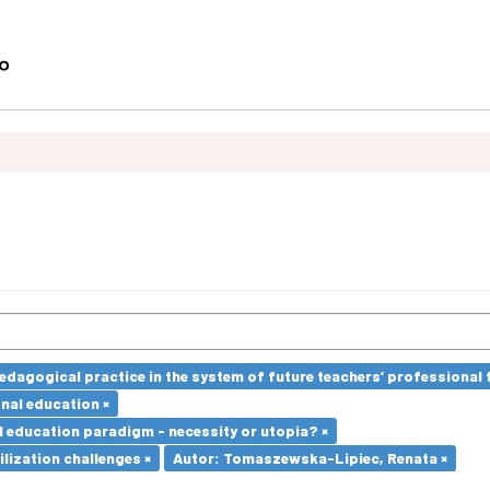
edagogical practice in the system of future teachers’ professional t
nal education ×
l education paradigm - necessity or utopia? ×
ilization challenges ×
Autor: Tomaszewska-Lipiec, Renata ×