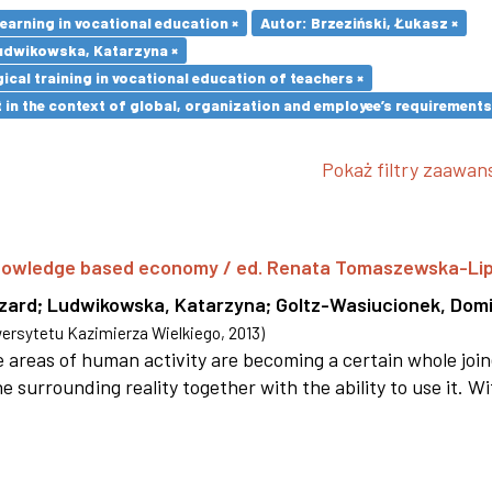
earning in vocational education ×
Autor: Brzeziński, Łukasz ×
udwikowska, Katarzyna ×
cal training in vocational education of teachers ×
in the context of global, organization and employee’s requirement
Pokaż filtry zaawa
 knowledge based economy / ed. Renata Tomaszewska-Li
szard
;
Ludwikowska, Katarzyna
;
Goltz-Wasiucionek, Domi
rsytetu Kazimierza Wielkiego
,
2013
)
areas of human activity are becoming a certain whole joi
e surrounding reality together with the ability to use it. W