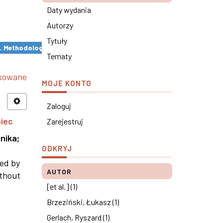
Daty wydania
Autorzy
Tytuły
s. Methodological remarks ×
Tematy
nsowane
MOJE KONTO
Zaloguj
piec
Zarejestruj
nika
;
ODKRYJ
ned by
AUTOR
ithout
[et al.] (1)
Brzeziński, Łukasz (1)
Gerlach, Ryszard (1)